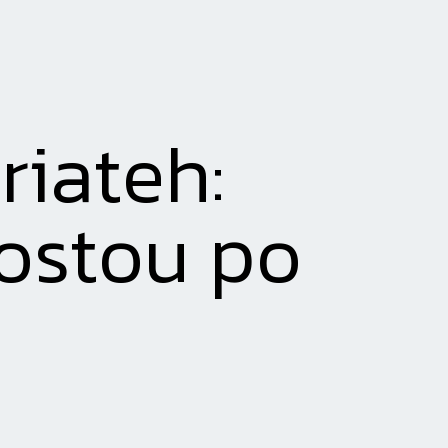
iateh:
ostou po