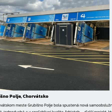
išno Polje, Chorvátsko
rvátskom meste Grubišno Polje bola spustená nová samoobsluž
á, jednoduchá a v spoľahlivej kvalite Adriateh – ďalší projekt, k