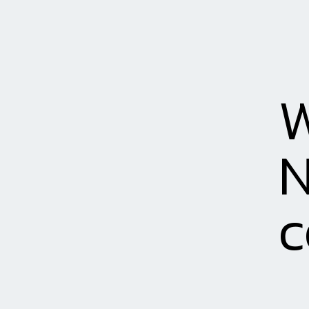
W
N
c