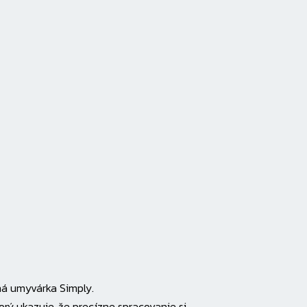
ná umyvárka Simply.
torý ukazuje, že precízne spracovanie si