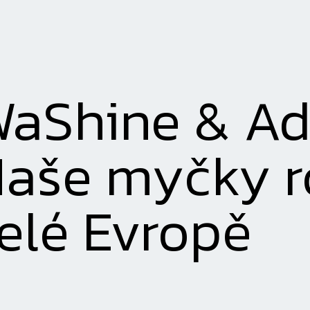
aShine & Adr
aše myčky r
elé Evropě