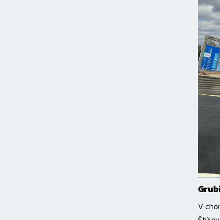
Grub
V cho
Štýlov