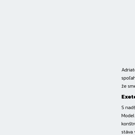
Adriat
spoľah
že sm
Exet
S nad
Model 
konštr
stáva