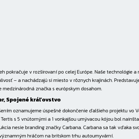
eh pokračuje v rozširovaní po celej Európe. Naše technológie a 
livosť – a nachádzajú si miesto v rôznych krajinách. Predstavuj
e medzinárodná značka s európskym dosahom.
er, Spojené kráľovstvo
šením oznamujeme úspešné dokončenie ďalšieho projektu vo Veľ
Tertis s 5 vnútornými a 1 vonkajšou umývacou kójou bol nainšta
ukcia nesie branding značky Carbana. Carbana sa tak vďaka sv
 významným hráčom na britskom trhu autoumyvární.