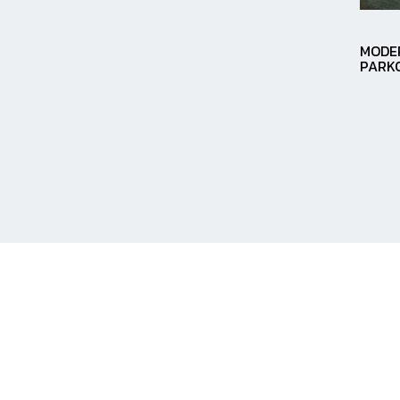
MODER
PARK
Chcete si vybrať