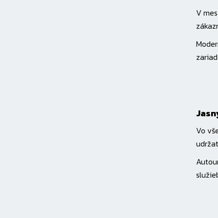
V mest
zákazn
Modern
zariad
Jasn
Vo vše
udržat
Autoum
služie