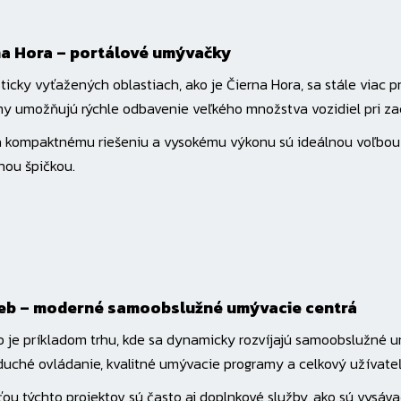
na Hora – portálové umývačky
sticky vyťažených oblastiach, ako je Čierna Hora, sa stále viac
y umožňujú rýchle odbavenie veľkého množstva vozidiel pri zac
 kompaktnému riešeniu a vysokému výkonu sú ideálnou voľbou 
nou špičkou.
eb – moderné samoobslužné umývacie centrá
 je príkladom trhu, kde sa dynamicky rozvíjajú samoobslužné u
uché ovládanie, kvalitné umývacie programy a celkový užívateľ
ou týchto projektov sú často aj doplnkové služby, ako sú vysávač