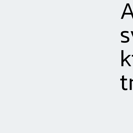
A
s
k
t