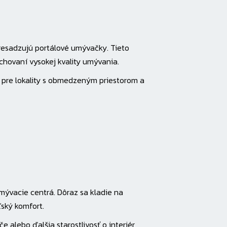
 presadzujú portálové umývačky. Tieto
hovaní vysokej kvality umývania.
pre lokality s obmedzeným priestorom a
mývacie centrá. Dôraz sa kladie na
ský komfort.
e alebo ďalšia starostlivosť o interiér