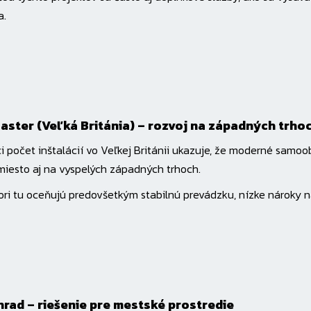
a.
aster (Veľká Británia) – rozvoj na západných trho
i počet inštalácií vo Veľkej Británii ukazuje, že moderné samo
miesto aj na vyspelých západných trhoch.
ori tu oceňujú predovšetkým stabilnú prevádzku, nízke nároky n
hrad – riešenie pre mestské prostredie