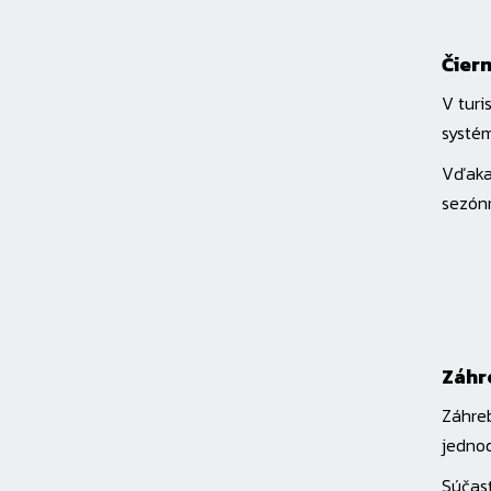
Čier
V turi
systém
Vďaka
sezón
Záhr
Záhreb
jednod
Súčasť