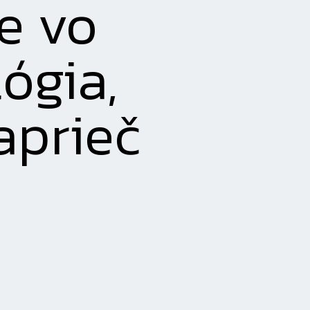
e vo
ógia,
naprieč