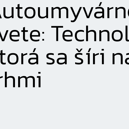
utoumyvárn
vete: Technol
torá sa šíri 
rhmi