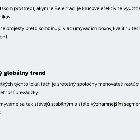
skom prostredí, akým je Belehrad, je kľúčové efektívne využiti
íkov.
é projekty preto kombinujú viac umývacích boxov, kvalitnú tec
ení.
ý globálny trend
tkých týchto lokalitách je zreteľný spoločný menovateľ: rastúci
eľnosť prevádzky.
yvárne sa tak stávajú stabilným a stále významnejším segment
b.