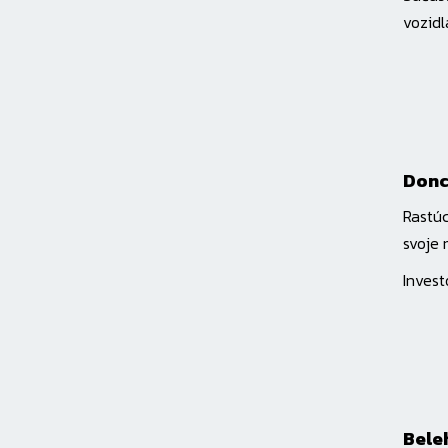
vozidl
Donc
Rastúc
svoje 
Invest
Bele