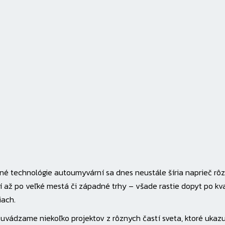
é technológie autoumyvární sa dnes neustále šíria naprieč rôzny
í až po veľké mestá či západné trhy – všade rastie dopyt po kva
iach.
 uvádzame niekoľko projektov z rôznych častí sveta, ktoré ukazu